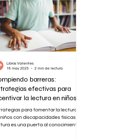
Libros Valientes
18 may 2025
2 min de lectura
ompiendo barreras:
trategias efectivas para
centivar la lectura en niños
n discapacidades físicas
trategias para fomentar la lectura
 niños con discapacidades físicas. La
ctura es una puerta al conocimiento
a imaginación, y...