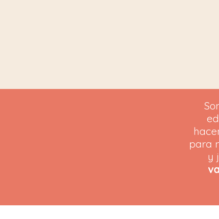
So
ed
hac
para n
y 
va