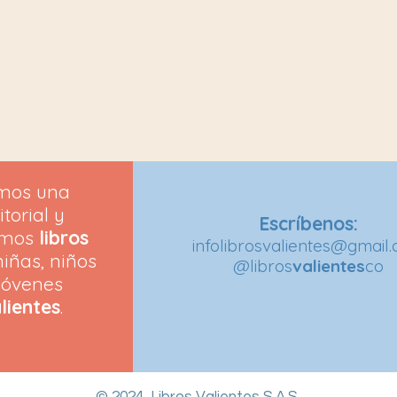
mos una
itorial y
Escríbenos:
emos
libros
infolibrosvalientes@gmail
iñas, niños
@libros
valientes
co
jóvenes
lientes
.
© 2024, Libros Valientes S.A.S.