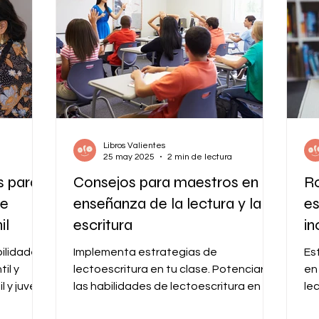
Libros Valientes
25 may 2025
2 min de lectura
s para
Consejos para maestros en la
R
de
enseñanza de la lectura y la
es
il
escritura
in
co
bilidades
Implementa estrategias de
Es
til y
lectoescritura en tu clase. Potenciar
en
l y juvenil
las habilidades de lectoescritura en el
le
aula es esencial para el...
y l